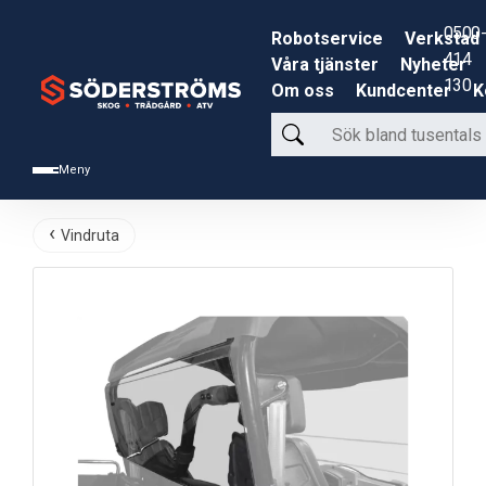
0500-
Robotservice
Verkstad
414
Våra tjänster
Nyheter
130
Om oss
Kundcenter
K
Sök
bland
Meny
tusentals
produkter
Vindruta