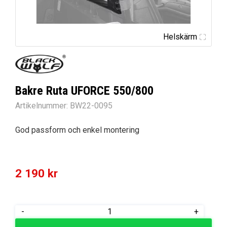
Helskärm
Bakre Ruta UFORCE 550/800
Artikelnummer:
BW22-0095
God passform och enkel montering
2 190
kr
Bakre
-
+
Ruta