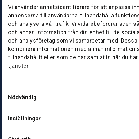
g:
Vi använder enhetsidentifierare för att anpassa in
0
annonserna till användarna, tillhandahålla funktion
8:
och analysera vår trafik. Vi vidarebefordrar även s
0
och annan information från din enhet till de socia
0
och analysföretag som vi samarbetar med. Dessa k
–
kombinera informationen med annan information 
1
7:
tillhandahållit eller som de har samlat in när du ha
0
tjänster.
0
Samtyckesval
B
Nödvändig
ut
ik
S
Inställningar
k
ö
v