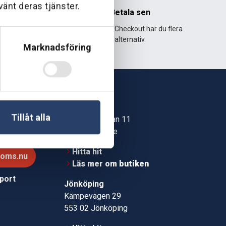
vänt deras tjänster.
nhet
Betala sen
995 och har
Med Klarna Checkout har du flera
lväxt.
alternativ.
Marknadsföring
Skövde
Tillåt alla
Jonstorpsgatan 11
549 37 Skövde
30
Hitta hit
roms.nu
Läs mer om butiken
pport
Jönköping
Kämpevägen 29
553 02 Jönköping