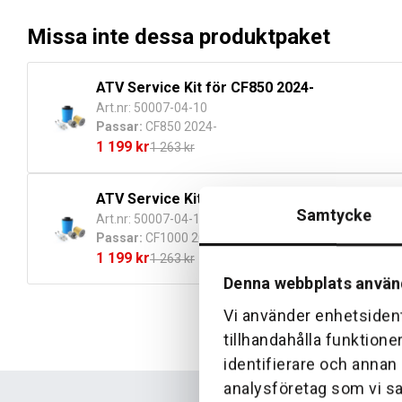
Missa inte dessa produktpaket
ATV Service Kit för CF850 2024-
Art.nr: 50007-04-10
Passar:
CF850 2024-
1 199
kr
1 263
kr
Det
Det
ursprungliga
nuvarande
ATV Service Kit för CF1000 2024-
priset
priset
Samtycke
Art.nr: 50007-04-11
var:
är:
Passar:
CF1000 2024-
1
1
1 199
kr
1 263
kr
263 kr.
199 kr.
Det
Det
Denna webbplats använ
ursprungliga
nuvarande
priset
priset
Vi använder enhetsident
var:
är:
tillhandahålla funktione
1
1
identifierare och annan
263 kr.
199 kr.
analysföretag som vi s