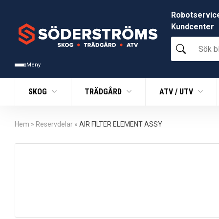
Robotservic
Kundcenter
Sök
bland
tusentals
Meny
produkter
SKOG
TRÄDGÅRD
ATV / UTV
Hem
»
Reservdelar
»
AIR FILTER ELEMENT ASSY