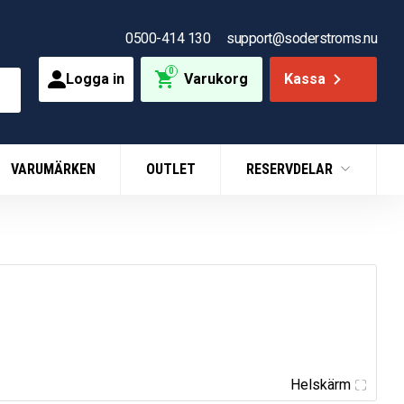
0500-414 130
support@soderstroms.nu
0
Logga in
Varukorg
Kassa
VARUMÄRKEN
OUTLET
RESERVDELAR
Helskärm