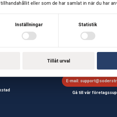
illhandahållit eller som de har samlat in när du har an
Hemleverans
Över 30 års erfare
am till din dörr. Oavsett storlek.
Företaget startade 1 januari 1
sedan dess haft en god til
Inställningar
Statistik
Tillåt urval
Telefon: 0500-414 1
ing
E-mail: support@soderst
e
rkstad
Gå till vår företagssu