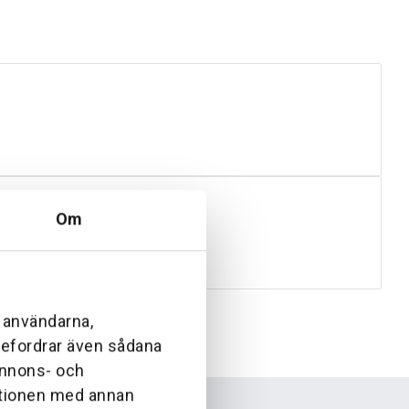
Om
l användarna,
ebefordrar även sådana
 annons- och
ationen med annan