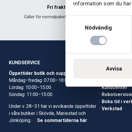
information som du har t
Fri frakt
Gäller för normalpaket över 500 kr.
Leverans fr
Samtyckesval
Nödvändig
KUNDSERVICE
Avvisa
Öppettider butik och support
Butik Skövde
Måndag–fredag: 07:00–18:00
Butik Jönköp
Lördag: 10:00–15:00
Kundcenter
Söndag: 11:00–15:00
Robotservic
Boka tid i ve
Under v. 28–31 har vi avvikande öppettider
Verkstad
i våra butiker i Skövde, Mariestad och
Jönköping.
Se sommartiderna här