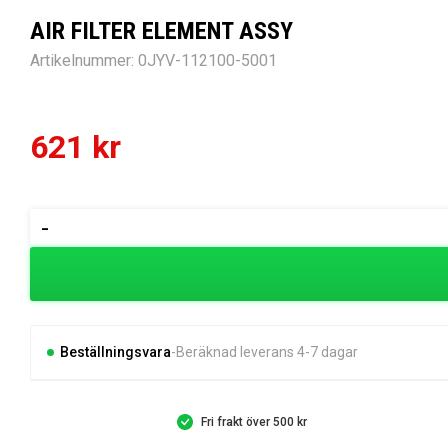
AIR FILTER ELEMENT ASSY
Artikelnummer:
0JYV-112100-5001
621
kr
AIR
-
FILTER
ELEMENT
ASSY
mängd
Beställningsvara
Beräknad leverans 4-7 dagar
Fri frakt över 500 kr