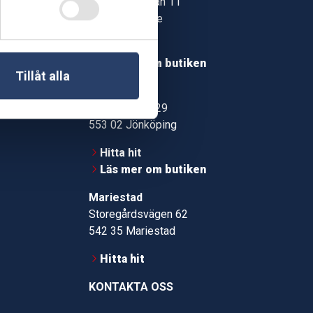
Jonstorpsgatan 11
549 37 Skövde
30
Hitta hit
roms.nu
Läs mer om butiken
Tillåt alla
pport
Jönköping
Kämpevägen 29
553 02 Jönköping
Hitta hit
Läs mer om butiken
Mariestad
Storegårdsvägen 62
542 35 Mariestad
Hitta hit
KONTAKTA OSS