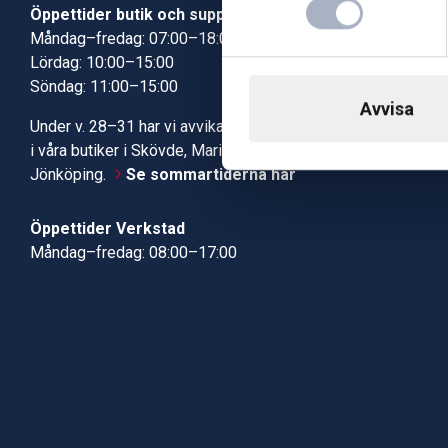
Öppettider butik och support
Butik Skövde
Måndag–fredag: 07:00–18:00
Butik Jönköp
Lördag: 10:00–15:00
Kundcenter
Söndag: 11:00–15:00
Robotservic
Avvisa
Boka tid i ve
Under v. 28–31 har vi avvikande öppettider
Verkstad
i våra butiker i Skövde, Mariestad och
Jönköping.
Se sommartiderna här
Öppettider Verkstad
Måndag–fredag: 08:00–17:00