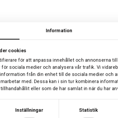
Information
der cookies
ifierare för att anpassa innehållet och annonserna til
Hemleverans
Över 30 års erfare
r för sociala medier och analysera vår trafik. Vi vidar
am till din dörr. Oavsett storlek.
Företaget startade 1 januari 1
 information från din enhet till de sociala medier och
sedan dess haft en god til
amarbetar med. Dessa kan i sin tur kombinera inform
illhandahållit eller som de har samlat in när du har an
Inställningar
Statistik