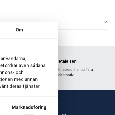
Om
l användarna,
nhet
Betala sen
ebefordrar även sådana
995 och har
Med Klarna Checkout har du flera
 annons- och
lväxt.
alternativ.
ationen med annan
vänt deras tjänster.
Marknadsföring
Skövde