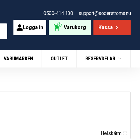
0500-414 130
support@soderstroms.nu
0
Logga in
Varukorg
Kassa
VARUMÄRKEN
OUTLET
RESERVDELAR
Helskärm