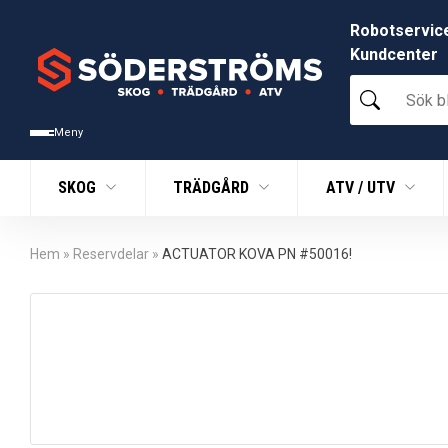
Robotservic
Kundcenter
Sök
bland
tusentals
Meny
produkter
SKOG
TRÄDGÅRD
ATV / UTV
Hem
»
Reservdelar
»
ACTUATOR KOVA PN #50016!