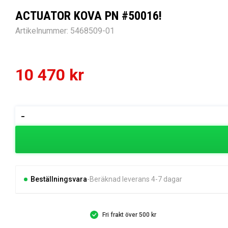
ACTUATOR KOVA PN #50016!
Artikelnummer:
5468509-01
10 470
kr
ACTUATOR
-
KOVA
PN
#50016!
mängd
Beställningsvara
Beräknad leverans 4-7 dagar
Fri frakt över 500 kr