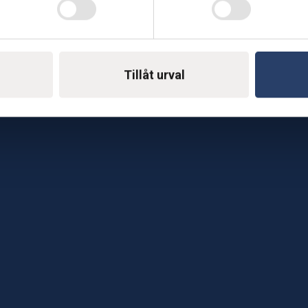
Telefon: 0500-414 1
ing
E-mail: support@soderst
e
Tillåt urval
rkstad
Gå till vår företagssu