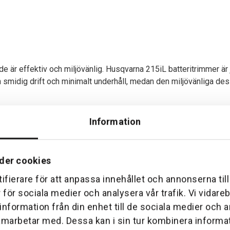
åde är effektiv och miljövänlig. Husqvarna 215iL batteritrimmer 
midig drift och minimalt underhåll, medan den miljövänliga desig
 & C80.
Information
mer:
der cookies
tt du får jobbet gjort snabbt och effektivt varje gång.
ekta utsläpp betyder renare luft och en gladare jord.
ifierare för att anpassa innehållet och annonserna til
 ser till att du kan arbeta i timmar utan att känna av det.
r för sociala medier och analysera vår trafik. Vi vidar
ellan maximal effekt eller längre körtid, allt baserat på ditt spe
 information från din enhet till de sociala medier och
 eller bara trimmern, har du valmöjligheter som passar just dina 
amarbetar med. Dessa kan i sin tur kombinera inform