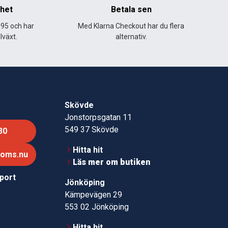
nhet
Betala sen
995 och har
Med Klarna Checkout har du flera
lväxt.
alternativ.
Skövde
Jonstorpsgatan 11
549 37 Skövde
30
Hitta hit
roms.nu
Läs mer om butiken
pport
Jönköping
Kämpevägen 29
553 02 Jönköping
Hitta hit