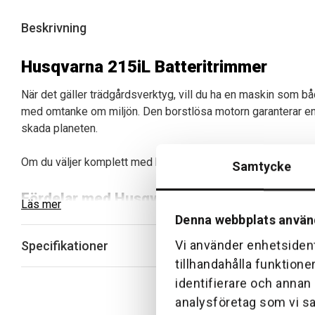
Beskrivning
Husqvarna 215iL Batteritrimmer
När det gäller trädgårdsverktyg, vill du ha en maskin som b
med omtanke om miljön. Den borstlösa motorn garanterar en s
skada planeten.
Om du väljer komplett med batteri och laddare så ingår B70
Samtycke
Fördelar med Husqvarna 215iL Batteritrim
Läs mer
Denna webbplats använ
Kraftfull Prestanda:
Den borstlösa motorn garanterar a
Eko-Fokus:
Njut av gräsklippning utan skuld – inga dir
Vi använder enhetsident
Specifikationer
Komfort Framför Allt:
Lätt vikt och ergonomisk design
tillhandahålla funktione
Anpassad Användning:
Med savE™-läget kan du välja m
identifierare och annan
Ditt Val:
Vare sig du behöver ett batteri och en laddare
analysföretag som vi s