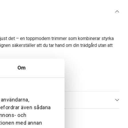
är just det – en toppmodern trimmer som kombinerar styrka
nen säkerställer att du tar hand om din trädgård utan att
Om
l användarna,
ebefordrar även sådana
cifika behov.
 annons- och
behov.
ationen med annan