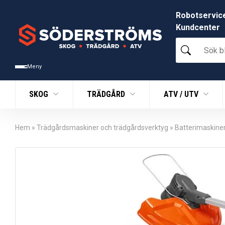
Robotservic
Kundcenter
Sök
bland
tusentals
Meny
produkter
SKOG
TRÄDGÅRD
ATV / UTV
Hem
»
Trädgårdsmaskiner och trädgårdsverktyg
»
Batterimaskine