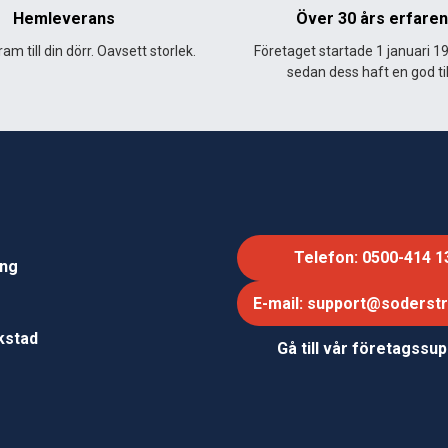
Hemleverans
Över 30 års erfare
am till din dörr. Oavsett storlek.
Företaget startade 1 januari 1
sedan dess haft en god til
Telefon: 0500-414 1
ing
E-mail: support@soderst
e
rkstad
Gå till vår företagssu