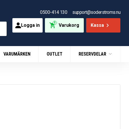
0500-414 130
support@soderstroms.nu
0
Logga in
Varukorg
Kassa
VARUMÄRKEN
OUTLET
RESERVDELAR