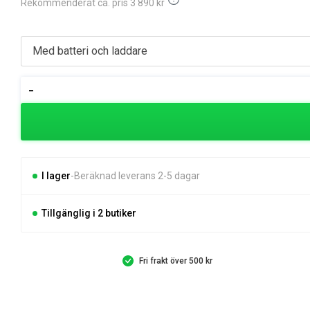
ursprungliga
nuvarande
Rekommenderat ca. pris
3 890
kr
priset
priset
var:
är:
Husqvarna
-
3
3
215iL
Batteritrimmer
890 kr.
390 kr.
mängd
I lager
Beräknad leverans 2-5 dagar
Tillgänglig i 2 butiker
Fri frakt över 500 kr