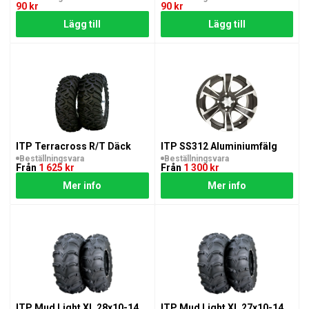
90 kr
90 kr
Lägg till
Lägg till
ITP Terracross R/T Däck
ITP SS312 Aluminiumfälg
Beställningsvara
Beställningsvara
Från
1 625 kr
Från
1 300 kr
Mer info
Mer info
ITP Mud Light XL 28x10-14
ITP Mud Light XL 27x10-14