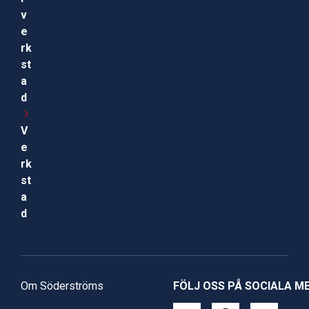
v
e
rk
st
a
d
V
e
rk
st
a
d
Om Söderströms
FÖLJ OSS PÅ SOCIALA M