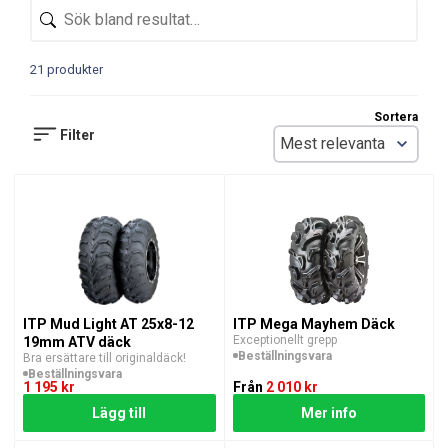
21 produkter
Sortera
Filter
ITP Mud Light AT 25x8-12
ITP Mega Mayhem Däck
Exceptionellt grepp
19mm ATV däck
Beställningsvara
Bra ersättare till originaldäck!
Beställningsvara
1 195 kr
Från
2 010 kr
Lägg till
Mer info