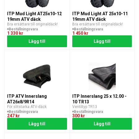
ITP Mud Light AT25x10-12
ITP Mud Light AT 25x10-11
19mm ATV däck
19mm ATV däck
Bra ersättare till originaldäck!
Bra ersättare till originaldäck!
Beställningsvara
Beställningsvara
1 330 kr
1 450 kr
Lägg till
Lägg till
ITP ATV Innerslang
ITP Innerslang 25 x 12.00 -
AT26x8/9R14
10 TR13
För slitstarka ATV-däck
Ventiltyp TR13
Beställningsvara
Beställningsvara
247 kr
300 kr
Lägg till
Lägg till