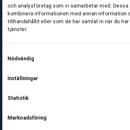
och analysföretag som vi samarbetar med. Dessa k
rk
kombinera informationen med annan information 
st
a
tillhandahållit eller som de har samlat in när du ha
d
tjänster.
M
ån
d
Samtyckesval
a
Nödvändig
g
–
fr
Inställningar
e
d
a
Statistik
g:
0
Marknadsföring
8:
0