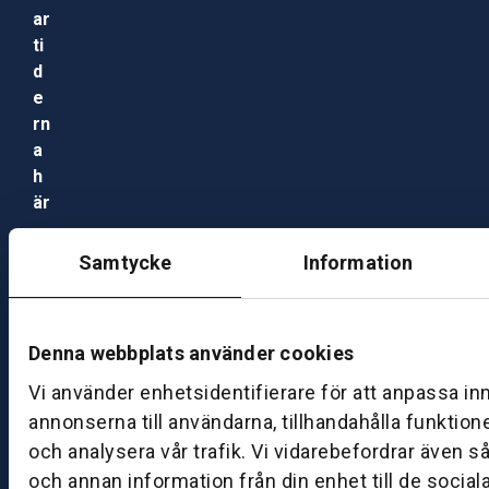
ar
ti
d
e
rn
a
h
är
Ö
Samtycke
Information
p
p
et
Denna webbplats använder cookies
ti
d
Vi använder enhetsidentifierare för att anpassa in
e
annonserna till användarna, tillhandahålla funktion
r
och analysera vår trafik. Vi vidarebefordrar även s
V
och annan information från din enhet till de socia
e