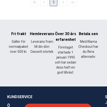
1
sidan
sida
sida
sidan
Fri frakt
Hemleverans
Över 30 års
Betala sen
erfarenhet
Gäller för
Leverans fram
Med Klarna
normalpaket
till din dörr.
Checkout har
Företaget
över 500 kr.
Oavsett storlek.
du flera
startade 1
alternativ.
januari 1995
och har sedan
dess haft en
god tillväxt.
KUNDSERVICE
J
Ö