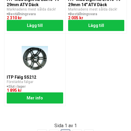
29mm ATV Däck
29mm 14" ATV Däck
Marknadens mest sålda däck!
Marknadens mest sålda däck!
Beställningsvara
Beställningsvara
2 310 kr
2 005 kr
Lägg till
Lägg till
ITP Fälg SS212
Förstärkta fälgar
Slut i lager
1 895 kr
Mer info
Sida 1 av 1
Första
Föregående
Nästa
Sista