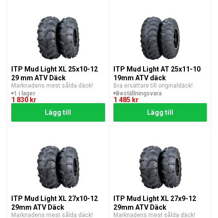
ITP Mud Light XL 25x10-12
ITP Mud Light AT 25x11-10
29 mm ATV Däck
19mm ATV däck
Marknadens mest sålda däck!
Bra ersättare till originaldäck!
1 i lager
Beställningsvara
1 830 kr
1 485 kr
Lägg till
Lägg till
ITP Mud Light XL 27x10-12
ITP Mud Light XL 27x9-12
29mm ATV Däck
29mm ATV Däck
Marknadens mest sålda däck!
Marknadens mest sålda däck!