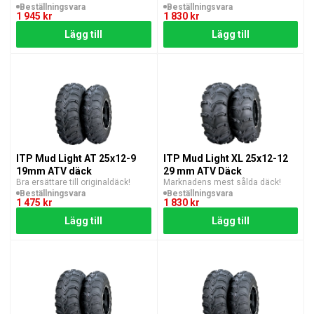
Beställningsvara
Beställningsvara
1 945 kr
1 830 kr
Lägg till
Lägg till
ITP Mud Light AT 25x12-9
ITP Mud Light XL 25x12-12
19mm ATV däck
29 mm ATV Däck
Bra ersättare till originaldäck!
Marknadens mest sålda däck!
Beställningsvara
Beställningsvara
1 475 kr
1 830 kr
Lägg till
Lägg till