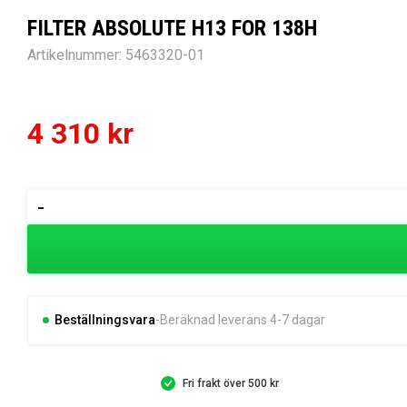
FILTER ABSOLUTE H13 FOR 138H
Artikelnummer:
5463320-01
4 310
kr
FILTER
-
ABSOLUTE
H13
FOR
138H
mängd
Beställningsvara
Beräknad leverans 4-7 dagar
Fri frakt över 500 kr