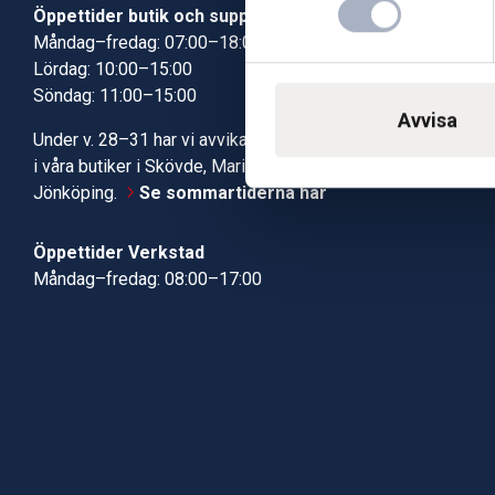
Öppettider butik och support
Butik Skövde
Måndag–fredag: 07:00–18:00
Butik Jönköp
Lördag: 10:00–15:00
Kundcenter
Söndag: 11:00–15:00
Robotservic
Avvisa
Boka tid i ve
Under v. 28–31 har vi avvikande öppettider
Verkstad
i våra butiker i Skövde, Mariestad och
Jönköping.
Se sommartiderna här
Öppettider Verkstad
Måndag–fredag: 08:00–17:00