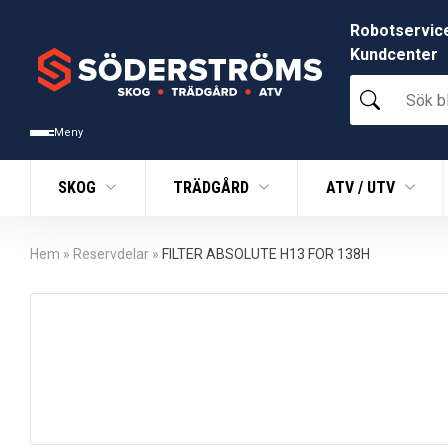
Robotservic
Kundcenter
Sök
bland
tusentals
Meny
produkter
SKOG
TRÄDGÅRD
ATV / UTV
Hem
»
Reservdelar
»
FILTER ABSOLUTE H13 FOR 138H