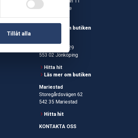
Jonstorpsgatan 11
549 37 Skövde
30
Hitta hit
roms.nu
Läs mer om butiken
Tillåt alla
pport
Jönköping
Kämpevägen 29
553 02 Jönköping
Hitta hit
Läs mer om butiken
Mariestad
Storegårdsvägen 62
542 35 Mariestad
Hitta hit
KONTAKTA OSS