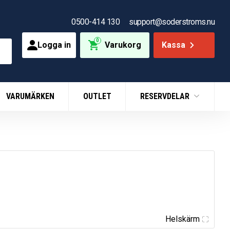
0500-414 130
support@soderstroms.nu
0
Logga in
Varukorg
Kassa
VARUMÄRKEN
OUTLET
RESERVDELAR
Helskärm