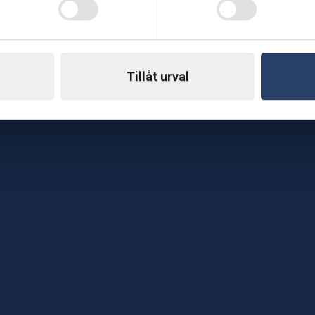
Telefon: 0500-414 1
ing
E-mail: support@soderst
e
Tillåt urval
rkstad
Gå till vår företagssu