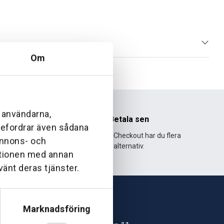
Om
l användarna,
nhet
Betala sen
ebefordrar även sådana
995 och har
Med Klarna Checkout har du flera
 annons- och
lväxt.
alternativ.
ationen med annan
vänt deras tjänster.
Marknadsföring
Skövde