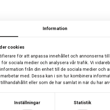
Information
der cookies
ifierare för att anpassa innehållet och annonserna til
Hemleverans
Över 30 års erfare
r för sociala medier och analysera vår trafik. Vi vidar
am till din dörr. Oavsett storlek.
Företaget startade 1 januari 1
 information från din enhet till de sociala medier och
sedan dess haft en god til
amarbetar med. Dessa kan i sin tur kombinera inform
illhandahållit eller som de har samlat in när du har an
Inställningar
Statistik